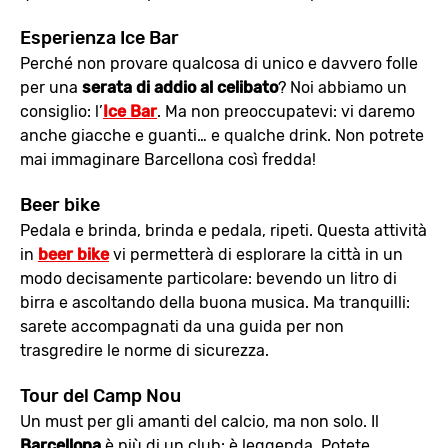
Esperienza Ice Bar
Perché non provare qualcosa di unico e davvero folle
per una
serata di addio al celibato
? Noi abbiamo un
consiglio: l’
Ice Bar
. Ma non preoccupatevi: vi daremo
anche giacche e guanti… e qualche drink. Non potrete
mai immaginare Barcellona così fredda!
Beer bike
Pedala e brinda, brinda e pedala, ripeti. Questa attività
in
beer bike
vi permetterà di esplorare la città in un
modo decisamente particolare: bevendo un litro di
birra e ascoltando della buona musica. Ma tranquilli:
sarete accompagnati da una guida per non
trasgredire le norme di sicurezza.
Tour del Camp Nou
Un must per gli amanti del calcio, ma non solo. Il
Barcellona
è più di un club: è leggenda. Potete