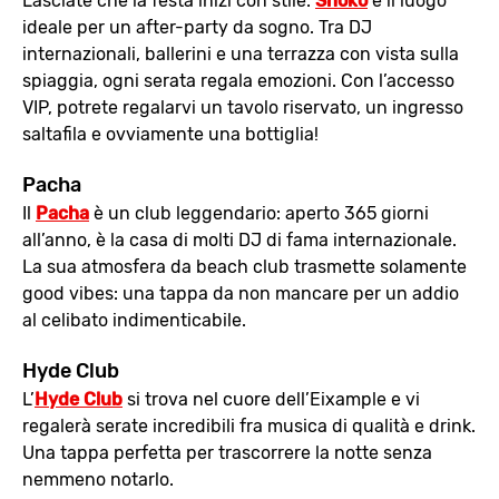
Lasciate che la festa inizi con stile:
Shoko
è il luogo
ideale per un after-party da sogno. Tra DJ
internazionali, ballerini e una terrazza con vista sulla
spiaggia, ogni serata regala emozioni. Con l’accesso
VIP, potrete regalarvi un tavolo riservato, un ingresso
saltafila e ovviamente una bottiglia!
Pacha
Il
Pacha
è un club leggendario: aperto 365 giorni
all’anno, è la casa di molti DJ di fama internazionale.
La sua atmosfera da beach club trasmette solamente
good vibes: una tappa da non mancare per un addio
al celibato indimenticabile.
Hyde Club
L’
Hyde Club
si trova nel cuore dell’Eixample e vi
regalerà serate incredibili fra musica di qualità e drink.
Una tappa perfetta per trascorrere la notte senza
nemmeno notarlo.