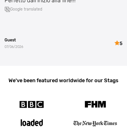
Perfetto dall'inizio alla fine!!!
Google translated
Guest
5
07/06/2026
We've been featured worldwide for our Stags