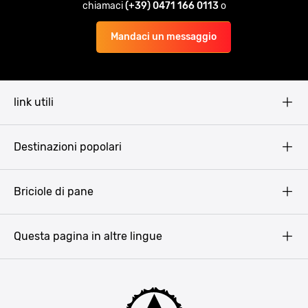
chiamaci
(+39) 0471 166 0113
o
Mandaci un messaggio
link utili
Pissup Blog
Destinazioni popolari
Privacy Policy
Terms & Conditions
Budapest
Briciole di pane
Copyright
Amsterdam
Barcellona
Questa pagina in altre lingue
Bucarest
Praga
Lisbona