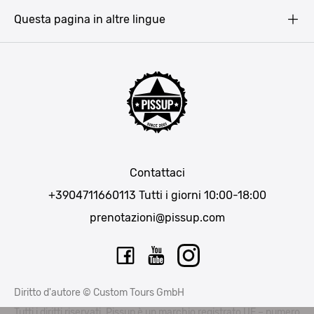
Barcellona
Questa pagina in altre lingue
Bucarest
Praga
Lisbona
Bucarest
Cracovia
Maiorca
Madrid
Contattaci
Berlino
+3904711660113
Tutti i giorni 10:00-18:00
Monaco di Baviera
prenotazioni@pissup.com
Bratislava
Ibiza
Diritto d'autore © Custom Tours GmbH
Tutti i diritti riservati. Pissup è un marchio registrato UE – numero