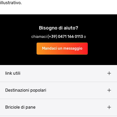
illustrativo.
Bisogno di aiuto?
chiamaci
(+39) 0471 166 0113
o
Mandaci un messaggio
link utili
Pissup Blog
Destinazioni popolari
Privacy Policy
Terms & Conditions
Budapest
Briciole di pane
Copyright
Amsterdam