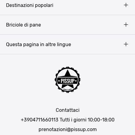
Pissup Blog
Destinazioni popolari
Privacy Policy
Terms & Conditions
Budapest
Briciole di pane
Copyright
Amsterdam
Barcellona
Questa pagina in altre lingue
Bucarest
Praga
Lisbona
Bucarest
Cracovia
Maiorca
Madrid
Contattaci
Berlino
+3904711660113
Tutti i giorni 10:00-18:00
Monaco di Baviera
prenotazioni@pissup.com