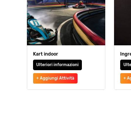
Kart indoor
Ingre
Ulteriori informazioni
Ulte
+ Aggiungi Attività
+ A