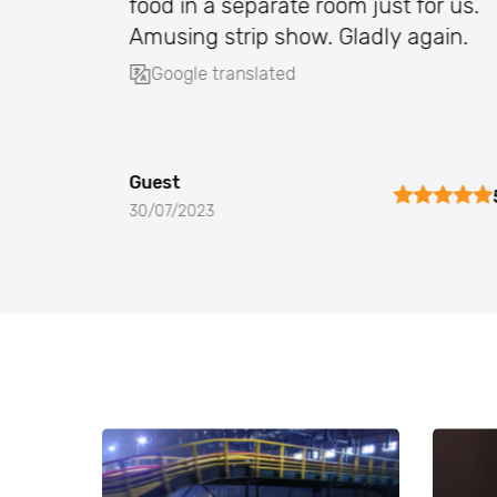
food in a separate room just for us.
Amusing strip show. Gladly again.
Google translated
Guest
30/07/2023