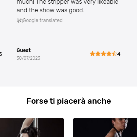
much! The stripper was very likeable
and the show was good.
Google translated
Guest
5
4
30/07/2023
Forse ti piacerà anche