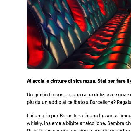
Allaccia le cinture di sicurezza. Stai per fare il 
Un giro in limousine, una cena deliziosa e una se
più da un addio al celibato a Barcellona? Regala
Fai un giro per Barcellona in una lussuosa limou
whisky, insieme a bibite analcoliche. Sembra che 
Pasa Tapas per una deliziosa cena di tre portat