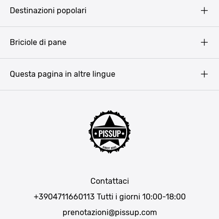
Pissup Blog
Destinazioni popolari
Privacy Policy
Terms & Conditions
Budapest
Briciole di pane
Copyright
Amsterdam
Barcellona
Questa pagina in altre lingue
Bucarest
Praga
Lisbona
Bucarest
Cracovia
Maiorca
Madrid
Contattaci
Berlino
+3904711660113
Tutti i giorni 10:00-18:00
Monaco di Baviera
prenotazioni@pissup.com