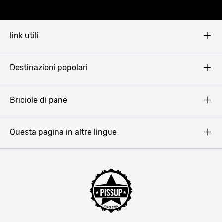
link utili
Pissup Blog
Destinazioni popolari
Privacy Policy
Terms & Conditions
Budapest
Briciole di pane
Copyright
Amsterdam
Barcellona
Questa pagina in altre lingue
Bucarest
Praga
Lisbona
Bucarest
Cracovia
Maiorca