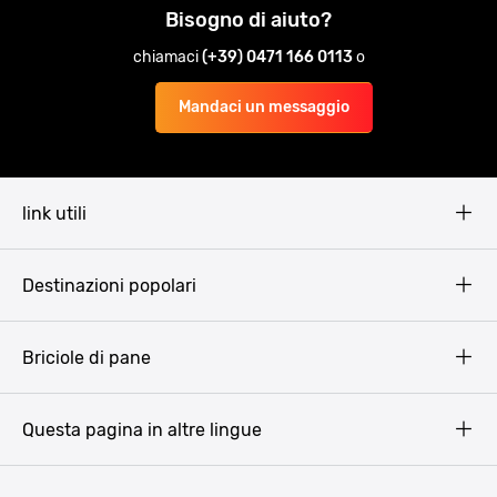
Bisogno di aiuto?
chiamaci
(+39) 0471 166 0113
o
Mandaci un messaggio
link utili
Pissup Blog
Destinazioni popolari
Privacy Policy
Terms & Conditions
Budapest
Briciole di pane
Copyright
Amsterdam
Barcellona
Questa pagina in altre lingue
Bucarest
Praga