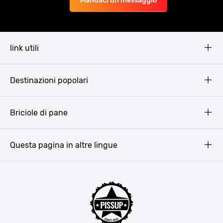
Mandaci un messaggio
link utili
Pissup Blog
Destinazioni popolari
Privacy Policy
Terms & Conditions
Budapest
Briciole di pane
Copyright
Amsterdam
Barcellona
Questa pagina in altre lingue
Bucarest
Praga
Lisbona
Bucarest
Cracovia