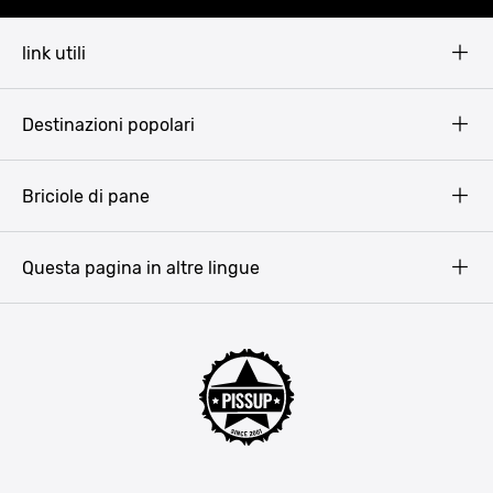
link utili
Pissup Blog
Destinazioni popolari
Privacy Policy
Terms & Conditions
Budapest
Briciole di pane
Copyright
Amsterdam
Barcellona
Questa pagina in altre lingue
Bucarest
Praga
Lisbona
Bucarest
Cracovia
Maiorca