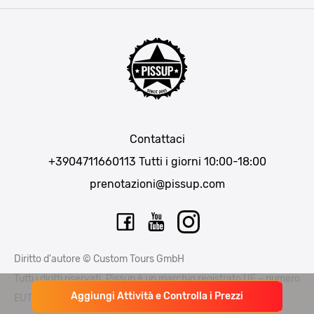
Praga
Lisbona
Bucarest
Cracovia
Maiorca
Madrid
Contattaci
Berlino
+3904711660113
Tutti i giorni 10:00-18:00
Monaco di Baviera
prenotazioni@pissup.com
Bratislava
Ibiza
Diritto d'autore © Custom Tours GmbH
Tutti i diritti riservati. Pissup è un marchio registrato UE – numero
Aggiungi Attività e Controlla i Prezzi
EUTM015397706 e EUTM 015397714