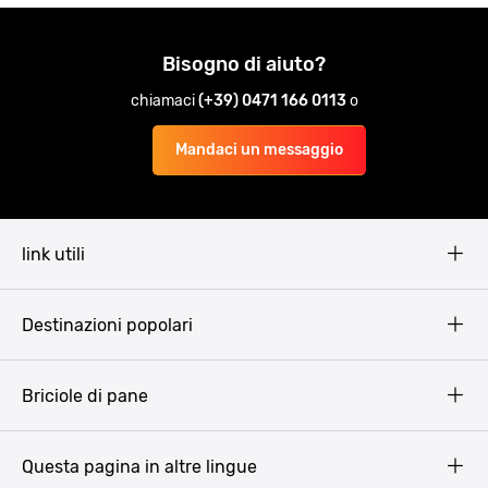
Bisogno di aiuto?
chiamaci
(+39) 0471 166 0113
o
Mandaci un messaggio
link utili
Pissup Blog
Destinazioni popolari
Privacy Policy
Terms & Conditions
Budapest
Briciole di pane
Copyright
Amsterdam
Barcellona
Questa pagina in altre lingue
Bucarest