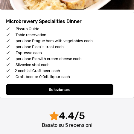
Microbrewery Specialities Dinner
Pissup Guide
Table reservation
porzione Prague ham with vegetables each
porzione Fleck's treat each
Espresso each
porzione Pie with cream cheese each
Slivovice shot each
2 occhiali Craft beer each
Craft beer or 0.04L liqour each
Selezionare
4.4
/
5
Basato su
5
recensioni