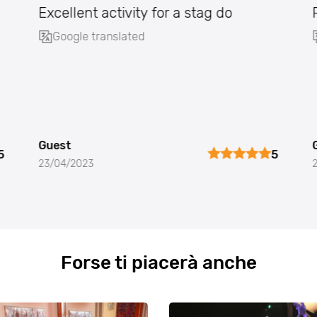
Excellent activity for a stag do
Google translated
Guest
5
5
23/04/2023
Forse ti piacerà anche