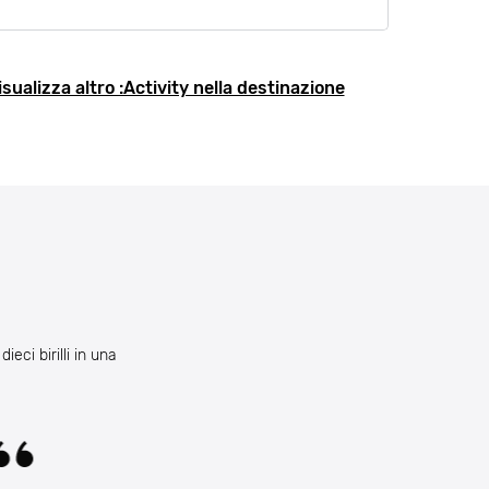
isualizza altro :Activity nella destinazione
eci birilli in una