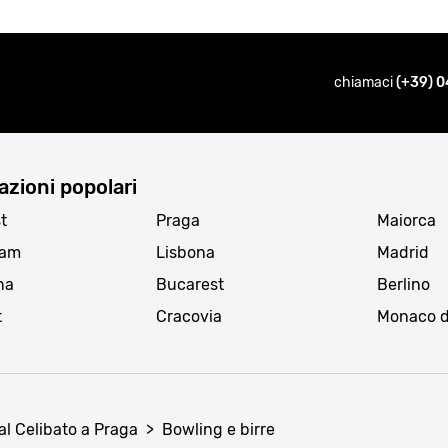
chiamaci
(+39) 0
azioni popolari
t
Praga
Maiorca
dam
Lisbona
Madrid
na
Bucarest
Berlino
t
Cracovia
Monaco d
al Celibato a Praga
>
Bowling e birre