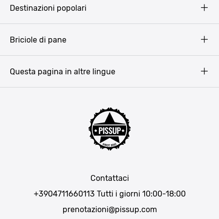
Destinazioni popolari
Privacy Policy
Terms & Conditions
Budapest
Briciole di pane
Copyright
Amsterdam
Barcellona
Questa pagina in altre lingue
Bucarest
Praga
Lisbona
Bucarest
Cracovia
Maiorca
Madrid
Contattaci
Berlino
+3904711660113
Tutti i giorni 10:00-18:00
Monaco di Baviera
prenotazioni@pissup.com