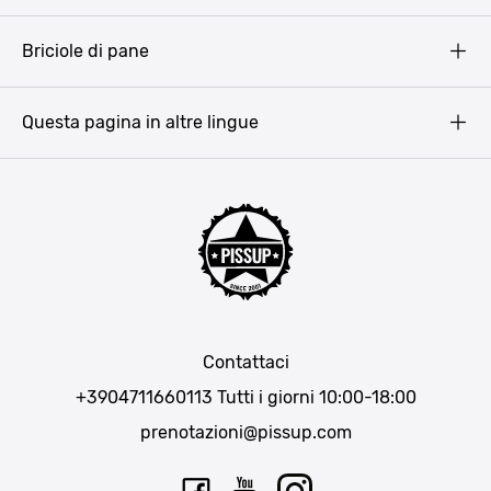
Terms & Conditions
Budapest
Briciole di pane
Copyright
Amsterdam
Barcellona
Questa pagina in altre lingue
Bucarest
Praga
Lisbona
Bucarest
Cracovia
Maiorca
Madrid
Contattaci
Berlino
+3904711660113
Tutti i giorni 10:00-18:00
Monaco di Baviera
prenotazioni@pissup.com
Bratislava
Ibiza