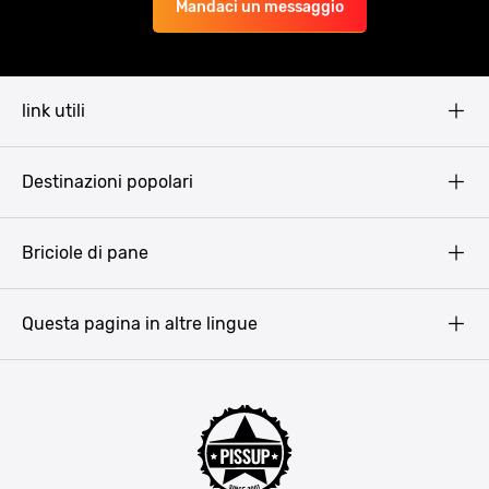
Mandaci un messaggio
link utili
Pissup Blog
Destinazioni popolari
Privacy Policy
Terms & Conditions
Budapest
Briciole di pane
Copyright
Amsterdam
Barcellona
Questa pagina in altre lingue
Bucarest
Praga
Lisbona
Bucarest
Cracovia