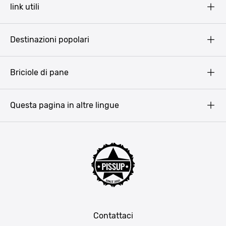
link utili
Pissup Blog
Destinazioni popolari
Privacy Policy
Terms & Conditions
Budapest
Briciole di pane
Copyright
Amsterdam
Barcellona
Questa pagina in altre lingue
Bucarest
Praga
Lisbona
Bucarest
Cracovia
Maiorca
Madrid
Contattaci
Berlino