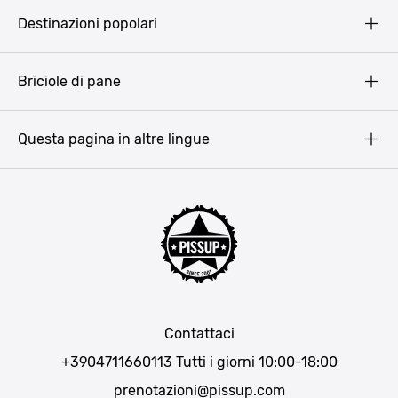
Pissup Blog
Destinazioni popolari
Privacy Policy
Terms & Conditions
Budapest
Briciole di pane
Copyright
Amsterdam
Barcellona
Questa pagina in altre lingue
Bucarest
Praga
Lisbona
Bucarest
Cracovia
Maiorca
Madrid
Contattaci
Berlino
+3904711660113
Tutti i giorni 10:00-18:00
Monaco di Baviera
prenotazioni@pissup.com