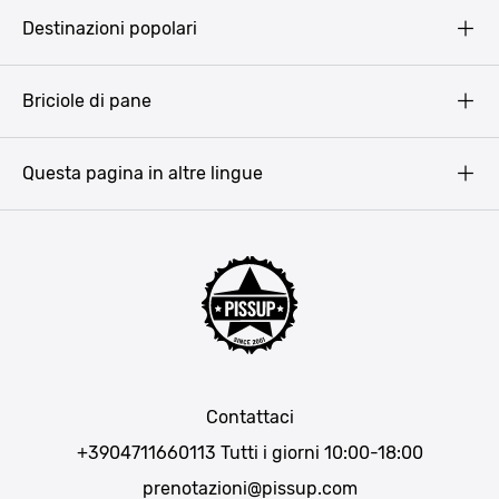
Pissup Blog
Destinazioni popolari
Privacy Policy
Terms & Conditions
Budapest
Briciole di pane
Copyright
Amsterdam
Barcellona
Questa pagina in altre lingue
Bucarest
Praga
Lisbona
Bucarest
Cracovia
Maiorca
Madrid
Contattaci
Berlino
+3904711660113
Tutti i giorni 10:00-18:00
Monaco di Baviera
prenotazioni@pissup.com