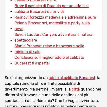
celibato Bucarest da re
Bran: il castello di Dracula per un addio al
celibato Bucarest da brividi
Rasnov: fortezza medievale e adrenalina pura
Poiana Brasov: sci, motoslitte e party sulla
neve
Seven Ladders Canyon: avventura e natura
spettacolare
Slanic Prahova: relax e benessere nella
miniera di sale
Conclusione: il miglior addio al celibato
Bucarest ti aspetta!
Se stai organizzando un
addio al celibato Bucarest
, la
capitale rumena offre infinite possibilità di
divertimento. Ma perché limitarsi alla
città
quando nei
dintorni si trovano alcune delle destinazioni più
spettacolari della Romania? Che tu voglia avventura,
cultura, paesaggi mozzafiato o semplicemente una