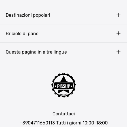
Pissup Blog
Destinazioni popolari
Privacy Policy
Terms & Conditions
Budapest
Briciole di pane
Copyright
Amsterdam
Barcellona
Questa pagina in altre lingue
Bucarest
Praga
Lisbona
Bucarest
Cracovia
Maiorca
Madrid
Contattaci
Berlino
+3904711660113
Tutti i giorni 10:00-18:00