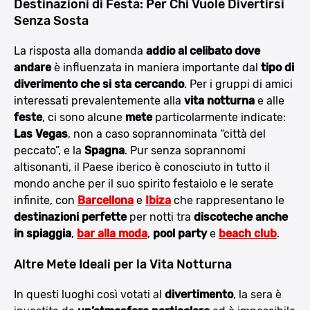
Destinazioni di Festa: Per Chi Vuole Divertirsi
Senza Sosta
La risposta alla domanda
addio al celibato dove
andare
è influenzata in maniera importante dal
tipo di
diverimento che si sta cercando
. Per i gruppi di amici
interessati prevalentemente alla
vita notturna
e alle
feste
, ci sono alcune
mete
particolarmente indicate:
Las Vegas
, non a caso soprannominata “città del
peccato”, e la
Spagna
. Pur senza soprannomi
altisonanti, il Paese iberico è conosciuto in tutto il
mondo anche per il suo spirito festaiolo e le serate
infinite, con
Barcellona
e
Ibiza
che rappresentano le
destinazioni perfette
per notti tra
discoteche anche
in spiaggia
,
bar alla moda
,
pool party
e
beach club
.
Altre Mete Ideali per la Vita Notturna
In questi luoghi così votati al
divertimento
, la sera è