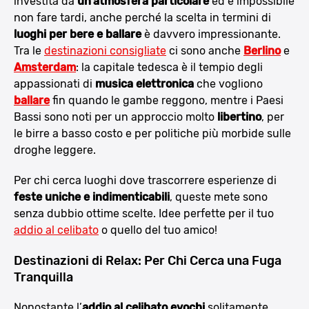
investita da
un’atmosfera particolare
ed è impossibile
non fare tardi, anche perché la scelta in termini di
luoghi per bere e ballare
è davvero impressionante.
Tra le
destinazioni consigliate
ci sono anche
Berlino
e
Amsterdam
: la capitale tedesca è il tempio degli
appassionati di
musica elettronica
che vogliono
ballare
fin quando le gambe reggono, mentre i Paesi
Bassi sono noti per un approccio molto
libertino
, per
le birre a basso costo e per politiche più morbide sulle
droghe leggere.
Per chi cerca luoghi dove trascorrere esperienze di
feste uniche e indimenticabili
, queste mete sono
senza dubbio ottime scelte. Idee perfette per il tuo
addio al celibato
o quello del tuo amico!
Destinazioni di Relax: Per Chi Cerca una Fuga
Tranquilla
Nonostante l’
addio al celibato evochi
solitamente