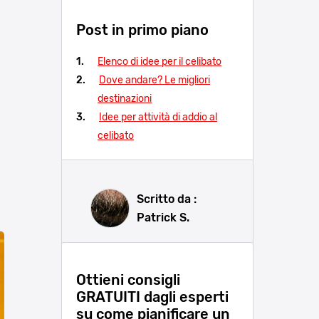
Post in primo piano
Elenco di idee per il celibato
Dove andare? Le migliori
destinazioni
Idee per attività di addio al
celibato
Scritto da :
Patrick S.
Ottieni consigli
GRATUITI dagli esperti
su come pianificare un