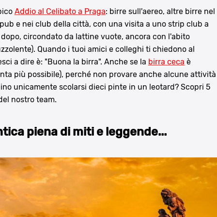
pico
Addio al Celibato a Praga
: birre sull'aereo, altre birre nel
pub e nei club della città, con una visita a uno strip club a
ni dopo, circondato da lattine vuote, ancora con l'abito
uzzolente). Quando i tuoi amici e colleghi ti chiedono al
sci a dire è: "Buona la birra". Anche se la
birra ceca
è
ta più possibile), perché non provare anche alcune attività
ino unicamente scolarsi dieci pinte in un leotard? Scopri 5
 del nostro team.
tica piena di miti e leggende...