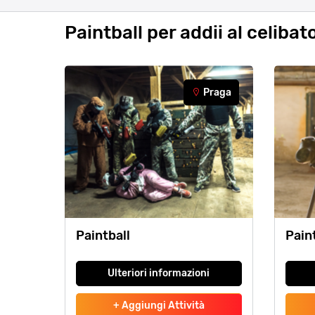
Paintball per addii al celibat
Praga
Paintball
Pain
Ulteriori informazioni
+ Aggiungi Attività