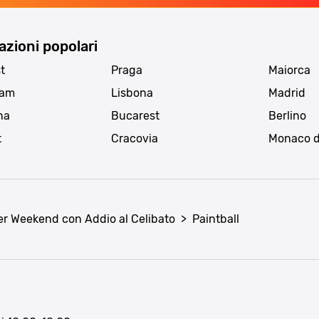
azioni popolari
t
Praga
Maiorca
dam
Lisbona
Madrid
na
Bucarest
Berlino
t
Cracovia
Monaco d
er Weekend con Addio al Celibato
>
Paintball