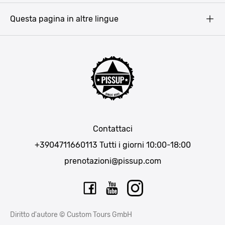
Barcellona
Questa pagina in altre lingue
Bucarest
Praga
Lisbona
Bucarest
Cracovia
Maiorca
Madrid
Contattaci
Berlino
+3904711660113
Tutti i giorni 10:00-18:00
Monaco di Baviera
prenotazioni@pissup.com
Bratislava
Ibiza
Diritto d'autore © Custom Tours GmbH