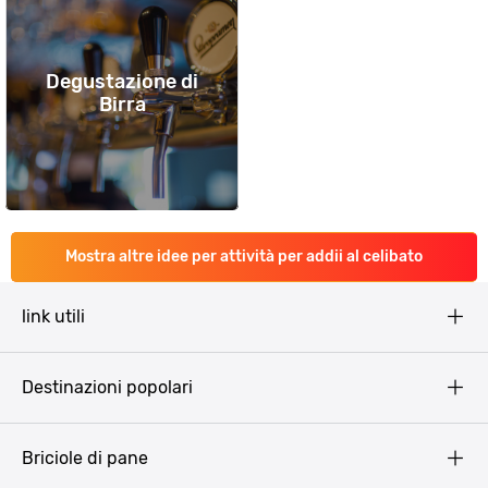
Degustazione di
Birra
Mostra altre idee per attività per addii al celibato
link utili
Pissup Blog
Destinazioni popolari
Privacy Policy
Terms & Conditions
Budapest
Briciole di pane
Copyright
Amsterdam