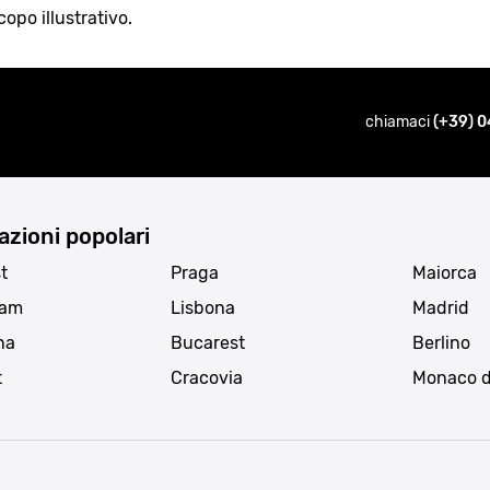
opo illustrativo.
chiamaci
(+39) 0
azioni popolari
t
Praga
Maiorca
dam
Lisbona
Madrid
na
Bucarest
Berlino
t
Cracovia
Monaco d