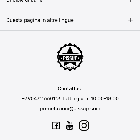
Copyright
Amsterdam
Barcellona
Questa pagina in altre lingue
Bucarest
Praga
Lisbona
Bucarest
Cracovia
Maiorca
Madrid
Contattaci
Berlino
+3904711660113
Tutti i giorni 10:00-18:00
Monaco di Baviera
prenotazioni@pissup.com
Bratislava
Ibiza