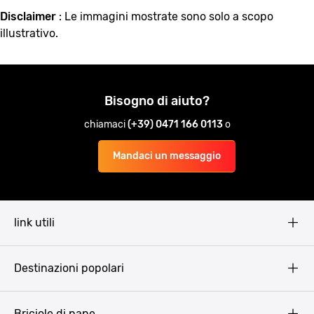
Disclaimer
: Le immagini mostrate sono solo a scopo
illustrativo.
Bisogno di aiuto?
chiamaci
(+39) 0471 166 0113
o
Mandaci un messaggio
link utili
Pissup Blog
Destinazioni popolari
Privacy Policy
Terms & Conditions
Budapest
Briciole di pane