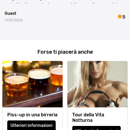
paintball was indoors and it wasn’t = muddy
shoes. Having said that we had an amazing
Guest
5
time outdoors!
11/01/2023
Forse ti piacerà anche
Piss-up in una birreria
Tour della Vita
Notturna
Ulteriori informazioni