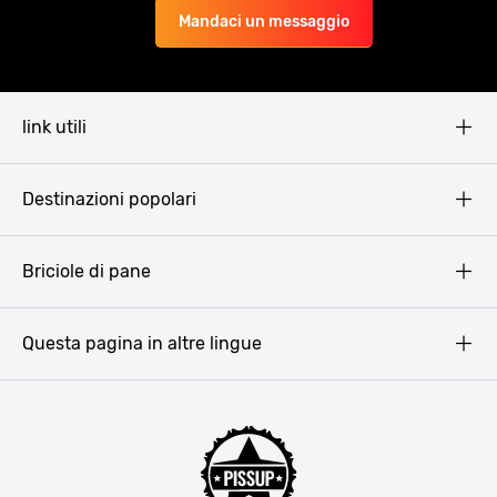
Mandaci un messaggio
link utili
Pissup Blog
Destinazioni popolari
Privacy Policy
Terms & Conditions
Budapest
Briciole di pane
Copyright
Amsterdam
Barcellona
Questa pagina in altre lingue
Bucarest
Praga
Lisbona
Bucarest