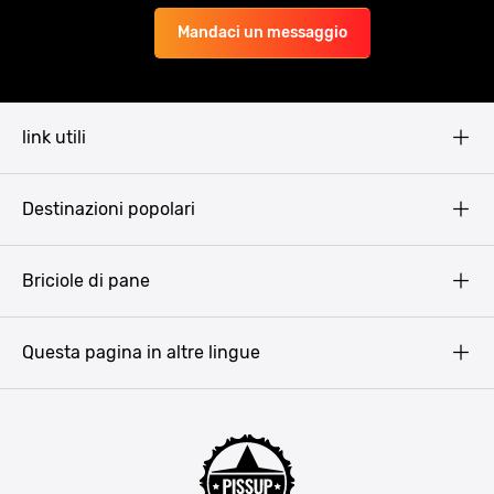
Mandaci un messaggio
link utili
Pissup Blog
Destinazioni popolari
Privacy Policy
Terms & Conditions
Budapest
Briciole di pane
Copyright
Amsterdam
Barcellona
Questa pagina in altre lingue
Bucarest
Praga
Lisbona
Bucarest