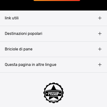
link utili
Pissup Blog
Destinazioni popolari
Privacy Policy
Terms & Conditions
Budapest
Briciole di pane
Copyright
Amsterdam
Barcellona
Questa pagina in altre lingue
Bucarest
Praga
Lisbona
Bucarest
Cracovia
Maiorca