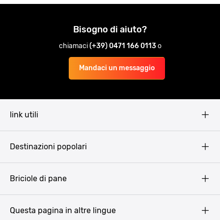
Bisogno di aiuto?
chiamaci
(+39) 0471 166 0113
o
Mandaci un messaggio
link utili
Pissup Blog
Destinazioni popolari
Privacy Policy
Terms & Conditions
Budapest
Briciole di pane
Copyright
Amsterdam
Barcellona
Questa pagina in altre lingue
Bucarest