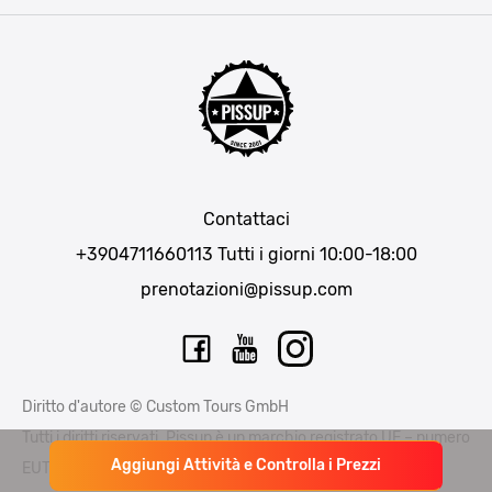
Praga
Lisbona
Bucarest
Cracovia
Maiorca
Madrid
Contattaci
Berlino
+3904711660113
Tutti i giorni 10:00-18:00
Monaco di Baviera
prenotazioni@pissup.com
Bratislava
Ibiza
Diritto d'autore © Custom Tours GmbH
Tutti i diritti riservati. Pissup è un marchio registrato UE – numero
Aggiungi Attività e Controlla i Prezzi
EUTM015397706 e EUTM 015397714