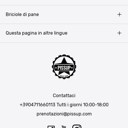
Privacy Policy
Terms & Conditions
Budapest
Briciole di pane
Copyright
Amsterdam
Barcellona
Questa pagina in altre lingue
Bucarest
Praga
Lisbona
Bucarest
Cracovia
Maiorca
Madrid
Contattaci
Berlino
+3904711660113
Tutti i giorni 10:00-18:00
Monaco di Baviera
prenotazioni@pissup.com
Bratislava