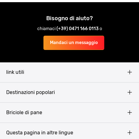
Bisogno di aiuto?
chiamaci
(+39) 0471 166 0113
o
Mandaci un messaggio
link utili
Pissup Blog
Destinazioni popolari
Privacy Policy
Terms & Conditions
Budapest
Briciole di pane
Copyright
Amsterdam
Barcellona
Questa pagina in altre lingue
Bucarest