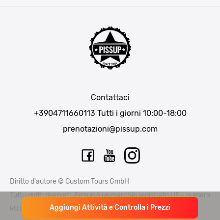
Praga
Lisbona
Bucarest
Cracovia
Maiorca
Madrid
Contattaci
Berlino
+3904711660113
Tutti i giorni 10:00-18:00
Monaco di Baviera
prenotazioni@pissup.com
Bratislava
Ibiza
Diritto d'autore © Custom Tours GmbH
Tutti i diritti riservati. Pissup è un marchio registrato UE – numero
Aggiungi Attività e Controlla i Prezzi
EUTM015397706 e EUTM 015397714