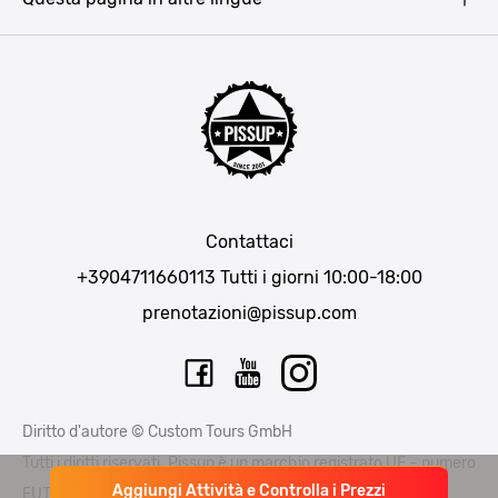
Bucarest
Praga
Lisbona
Bucarest
Cracovia
Maiorca
Madrid
Contattaci
Berlino
+3904711660113
Tutti i giorni 10:00-18:00
Monaco di Baviera
prenotazioni@pissup.com
Bratislava
Ibiza
Diritto d'autore © Custom Tours GmbH
Tutti i diritti riservati. Pissup è un marchio registrato UE – numero
Aggiungi Attività e Controlla i Prezzi
EUTM015397706 e EUTM 015397714