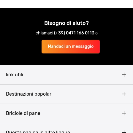
Bisogno di aiuto?
chiamaci
(+39) 0471 166 0113
o
Mandaci un messaggio
link utili
Pissup Blog
Destinazioni popolari
Privacy Policy
Terms & Conditions
Budapest
Briciole di pane
Copyright
Amsterdam
Barcellona
Questa pagina in altre lingue