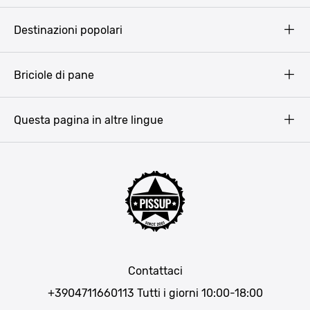
Pissup Blog
Destinazioni popolari
Privacy Policy
Terms & Conditions
Budapest
Briciole di pane
Copyright
Amsterdam
Barcellona
Questa pagina in altre lingue
Bucarest
Praga
Lisbona
Bucarest
Cracovia
Maiorca
Madrid
Contattaci
Berlino
+3904711660113
Tutti i giorni 10:00-18:00
Monaco di Baviera