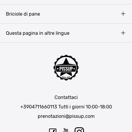
Terms & Conditions
Budapest
Briciole di pane
Copyright
Amsterdam
Barcellona
Questa pagina in altre lingue
Bucarest
Praga
Lisbona
Bucarest
Cracovia
Maiorca
Madrid
Contattaci
Berlino
+3904711660113
Tutti i giorni 10:00-18:00
Monaco di Baviera
prenotazioni@pissup.com
Bratislava
Ibiza