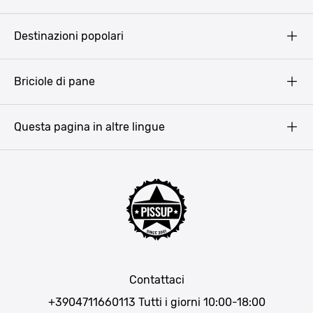
Pissup Blog
Destinazioni popolari
Privacy Policy
Terms & Conditions
Budapest
Briciole di pane
Copyright
Amsterdam
Barcellona
Questa pagina in altre lingue
Bucarest
Praga
Lisbona
Bucarest
Cracovia
Maiorca
Madrid
Contattaci
Berlino
+3904711660113
Tutti i giorni 10:00-18:00