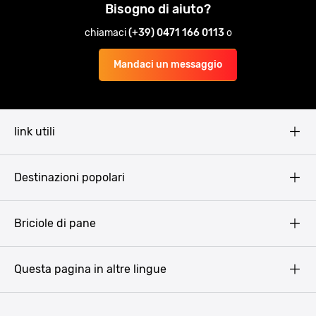
Bisogno di aiuto?
chiamaci
(+39) 0471 166 0113
o
Mandaci un messaggio
link utili
Pissup Blog
Destinazioni popolari
Privacy Policy
Terms & Conditions
Budapest
Briciole di pane
Copyright
Amsterdam
Barcellona
Questa pagina in altre lingue
Bucarest
Praga