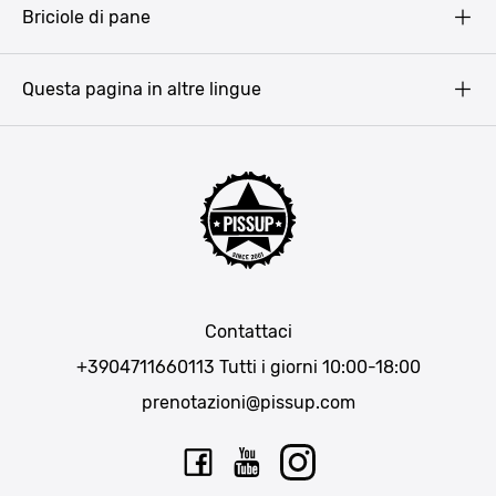
Briciole di pane
Copyright
Amsterdam
Barcellona
Questa pagina in altre lingue
Bucarest
Praga
Lisbona
Bucarest
Cracovia
Maiorca
Madrid
Contattaci
Berlino
+3904711660113
Tutti i giorni 10:00-18:00
Monaco di Baviera
prenotazioni@pissup.com
Bratislava
Ibiza