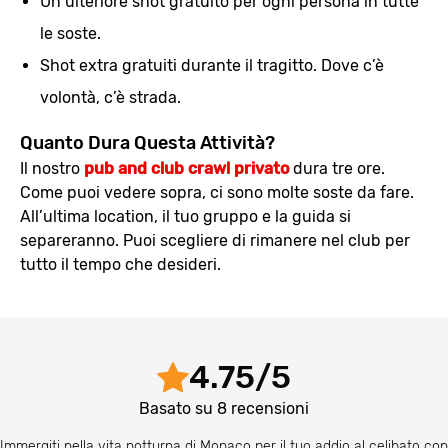
Un ulteriore shot gratuito per ogni persona in tutte
le soste.
Shot extra gratuiti durante il tragitto. Dove c’è
volontà, c’è strada.
Quanto Dura Questa Attività?
Il nostro
pub and club crawl privato
dura tre ore.
Come puoi vedere sopra, ci sono molte soste da fare.
All’ultima location, il tuo gruppo e la guida si
separeranno. Puoi scegliere di rimanere nel club per
tutto il tempo che desideri.
4.75
/
5
Basato su
8
recensioni
Immergiti nella vita notturna di Monaco per il tuo addio al celibato con