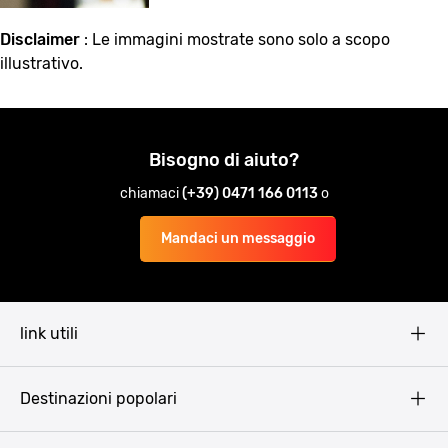
Disclaimer
: Le immagini mostrate sono solo a scopo
illustrativo.
Bisogno di aiuto?
chiamaci
(+39) 0471 166 0113
o
Mandaci un messaggio
link utili
Pissup Blog
Destinazioni popolari
Privacy Policy
Terms & Conditions
Budapest