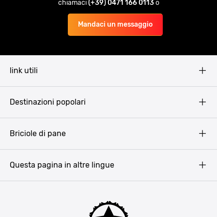
chiamaci
(+39) 0471 166 0113
o
Mandaci un messaggio
link utili
Pissup Blog
Destinazioni popolari
Privacy Policy
Terms & Conditions
Budapest
Briciole di pane
Copyright
Amsterdam
Barcellona
Questa pagina in altre lingue
Bucarest
Praga
Lisbona