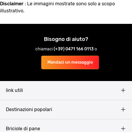
Disclaimer
: Le immagini mostrate sono solo a scopo
illustrativo.
Bisogno di aiuto?
chiamaci
(+39) 0471 166 0113
o
Mandaci un messaggio
link utili
Pissup Blog
Destinazioni popolari
Privacy Policy
Terms & Conditions
Budapest
Briciole di pane