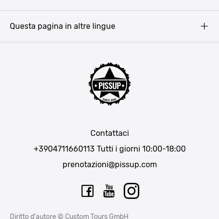
Copyright
Amsterdam
Barcellona
Questa pagina in altre lingue
Bucarest
Praga
Lisbona
Bucarest
Cracovia
Maiorca
Madrid
Contattaci
Berlino
+3904711660113
Tutti i giorni 10:00-18:00
Monaco di Baviera
prenotazioni@pissup.com
Bratislava
Ibiza
Diritto d'autore © Custom Tours GmbH