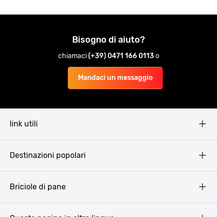
Bisogno di aiuto?
chiamaci
(+39) 0471 166 0113
o
Mandaci un messaggio
link utili
Pissup Blog
Destinazioni popolari
Privacy Policy
Terms & Conditions
Budapest
Briciole di pane
Copyright
Amsterdam
Barcellona