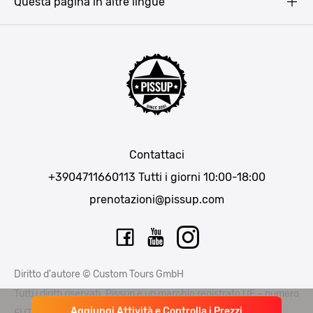
Questa pagina in altre lingue
Bucarest
Praga
Lisbona
Bucarest
Cracovia
Maiorca
Madrid
Contattaci
Berlino
+3904711660113
Tutti i giorni 10:00-18:00
Monaco di Baviera
prenotazioni@pissup.com
Bratislava
Ibiza
Diritto d'autore © Custom Tours GmbH
Tutti i diritti riservati. Pissup è un marchio registrato UE – numero
Aggiungi Attività e Controlla i Prezzi