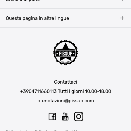
Copyright
Amsterdam
Barcellona
Questa pagina in altre lingue
Bucarest
Praga
Lisbona
Bucarest
Cracovia
Maiorca
Madrid
Contattaci
Berlino
+3904711660113
Tutti i giorni 10:00-18:00
Monaco di Baviera
prenotazioni@pissup.com
Bratislava
Ibiza