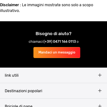
Disclaimer
: Le immagini mostrate sono solo a scopo
illustrativo.
Bisogno di aiuto?
chiamaci
(+39) 0471 166 0113
o
Mandaci un messaggio
link utili
Pissup Blog
Destinazioni popolari
Privacy Policy
Terms & Conditions
Budapest
Briciole di pane