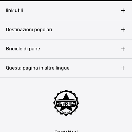
link utili
Pissup Blog
Destinazioni popolari
Privacy Policy
Terms & Conditions
Budapest
Briciole di pane
Copyright
Amsterdam
Barcellona
Questa pagina in altre lingue
Bucarest
Praga
Lisbona
Bucarest
Cracovia
Maiorca
Madrid