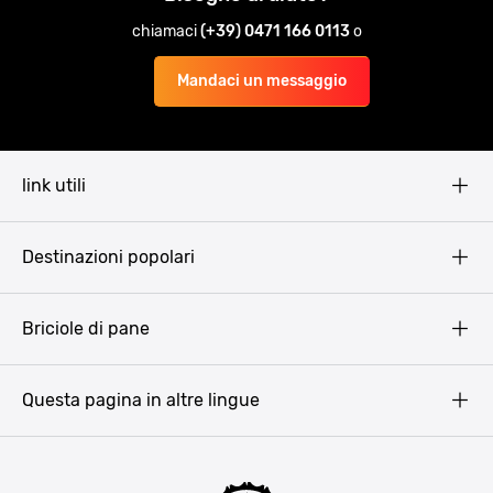
chiamaci
(+39) 0471 166 0113
o
Mandaci un messaggio
link utili
Pissup Blog
Destinazioni popolari
Privacy Policy
Terms & Conditions
Budapest
Briciole di pane
Copyright
Amsterdam
Barcellona
Questa pagina in altre lingue
Bucarest
Praga
Lisbona