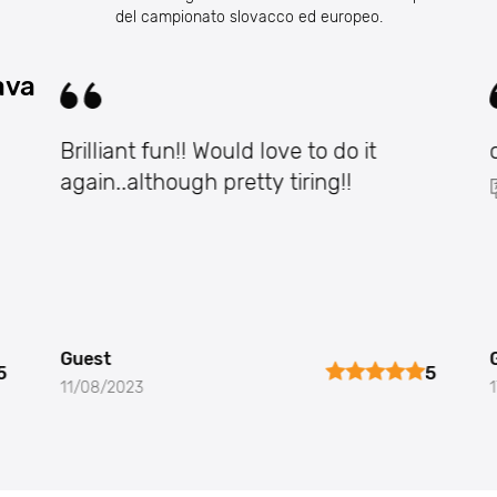
del campionato slovacco ed europeo.
ava
Brilliant fun!! Would love to do it
again..although pretty tiring!!
Guest
5
5
11/08/2023