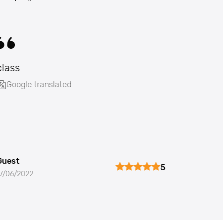
class
Google translated
Guest
5
17/06/2022