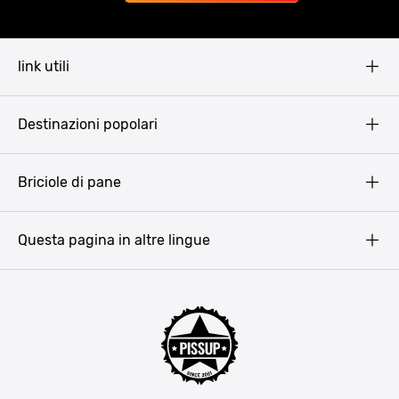
link utili
Pissup Blog
Destinazioni popolari
Privacy Policy
Terms & Conditions
Budapest
Briciole di pane
Copyright
Amsterdam
Barcellona
Questa pagina in altre lingue
Bucarest
Praga
Lisbona
Bucarest
Cracovia
Maiorca