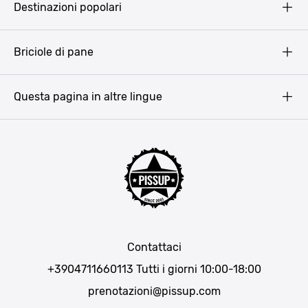
Destinazioni popolari
Privacy Policy
Terms & Conditions
Budapest
Briciole di pane
Copyright
Amsterdam
Barcellona
Questa pagina in altre lingue
Bucarest
Praga
Lisbona
Bucarest
Cracovia
Maiorca
Madrid
Contattaci
Berlino
+3904711660113
Tutti i giorni 10:00-18:00
Monaco di Baviera
prenotazioni@pissup.com
Bratislava