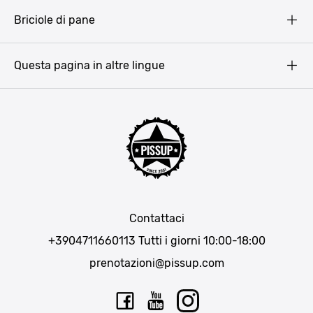
Terms & Conditions
Budapest
Briciole di pane
Copyright
Amsterdam
Barcellona
Questa pagina in altre lingue
Bucarest
Praga
Lisbona
Bucarest
Cracovia
Maiorca
Madrid
Contattaci
Berlino
+3904711660113
Tutti i giorni 10:00-18:00
Monaco di Baviera
prenotazioni@pissup.com
Bratislava
Ibiza