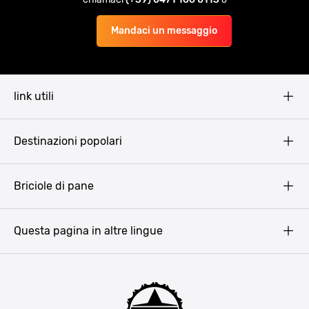
Mandaci un messaggio
link utili
Pissup Blog
Destinazioni popolari
Privacy Policy
Terms & Conditions
Budapest
Briciole di pane
Copyright
Amsterdam
Barcellona
Questa pagina in altre lingue
Bucarest
Praga
Lisbona
Bucarest