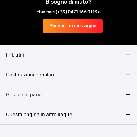
Bisogno di aiuto?
chiamaci
(+39) 0471 166 0113
o
Mandaci un messaggio
link utili
Pissup Blog
Destinazioni popolari
Privacy Policy
Terms & Conditions
Budapest
Briciole di pane
Copyright
Amsterdam
Barcellona
Questa pagina in altre lingue
Bucarest
Praga