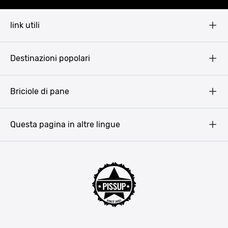
link utili
Pissup Blog
Destinazioni popolari
Privacy Policy
Terms & Conditions
Budapest
Briciole di pane
Copyright
Amsterdam
Barcellona
Questa pagina in altre lingue
Bucarest
Praga
Lisbona
Bucarest
Cracovia
Maiorca