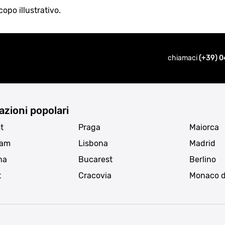
opo illustrativo.
chiamaci
(+39) 0
azioni popolari
t
Praga
Maiorca
dam
Lisbona
Madrid
na
Bucarest
Berlino
t
Cracovia
Monaco d